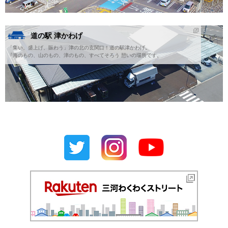
道の駅 津かわげ
「集い、盛上げ、賑わう」津の北の玄関口！道の駅津かわげ。
『海のもの、山のもの、津のもの、すべてそろう 憩いの場所です。