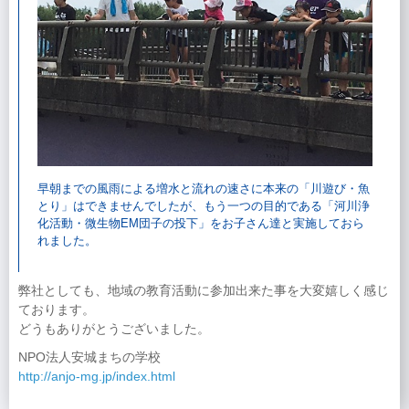
早朝までの風雨による増水と流れの速さに本来の「川遊び・魚
とり」はできませんでしたが、もう一つの目的である「河川浄
化活動・微生物EM団子の投下」をお子さん達と実施しておら
れました。
弊社としても、地域の教育活動に参加出来た事を大変嬉しく感じ
ております。
どうもありがとうございました。
NPO法人安城まちの学校
http://anjo-mg.jp/index.html