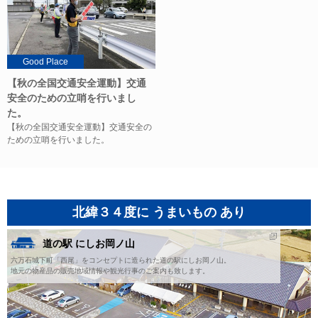
Good Place
【秋の全国交通安全運動】交通
安全のための立哨を行いまし
た。
【秋の全国交通安全運動】交通安全の
ための立哨を行いました。
北緯３４度に うまいもの あり
道の駅 にしお岡ノ山
六万石城下町「西尾」をコンセプトに造られた道の駅にしお岡ノ山。
地元の物産品の販売地域情報や観光行事のご案内も致します。