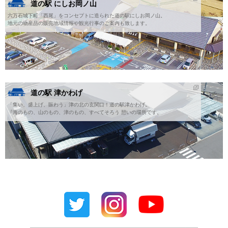
道の駅 にしお岡ノ山
六万石城下町「西尾」をコンセプトに造られた道の駅にしお岡ノ山。
地元の物産品の販売地域情報や観光行事のご案内も致します。
道の駅 津かわげ
「集い、盛上げ、賑わう」津の北の玄関口！道の駅津かわげ。
『海のもの、山のもの、津のもの、すべてそろう 憩いの場所です。