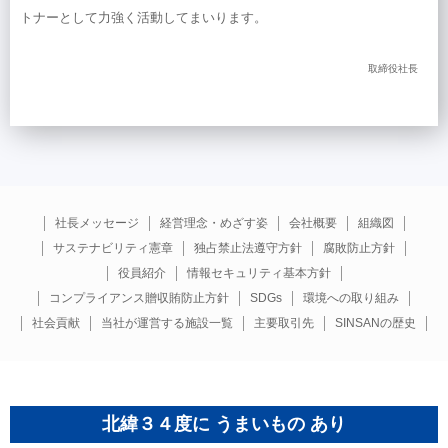
トナーとして力強く活動してまいります。
取締役社長
社長メッセージ
経営理念・めざす姿
会社概要
組織図
サステナビリティ憲章
独占禁止法遵守方針
腐敗防止方針
役員紹介
情報セキュリティ基本方針
コンプライアンス贈収賄防止方針
SDGs
環境への取り組み
社会貢献
当社が運営する施設一覧
主要取引先
SINSANの歴史
北緯３４度に うまいもの あり