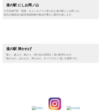
道の駅 にしお岡ノ山
六万石城下町「西尾」をコンセプトに造られた道の駅にしお岡ノ山。
地元の物産品の販売地域情報や観光行事のご案内も致します。
道の駅 津かわげ
「集い、盛上げ、賑わう」津の北の玄関口！道の駅津かわげ。
『海のもの、山のもの、津のもの、すべてそろう 憩いの場所です。