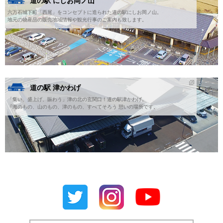
道の駅 にしお岡ノ山
六万石城下町「西尾」をコンセプトに造られた道の駅にしお岡ノ山。
地元の物産品の販売地域情報や観光行事のご案内も致します。
道の駅 津かわげ
「集い、盛上げ、賑わう」津の北の玄関口！道の駅津かわげ。
『海のもの、山のもの、津のもの、すべてそろう 憩いの場所です。