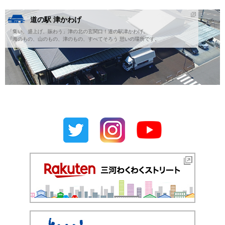
道の駅 津かわげ
「集い、盛上げ、賑わう」津の北の玄関口！道の駅津かわげ。
『海のもの、山のもの、津のもの、すべてそろう 憩いの場所です。