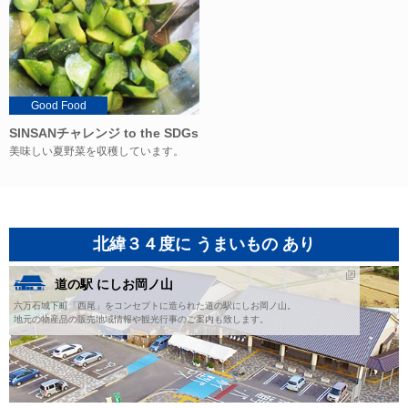
Good Food
SINSANチャレンジ to the SDGs
美味しい夏野菜を収穫しています。
北緯３４度に うまいもの あり
道の駅 にしお岡ノ山
六万石城下町「西尾」をコンセプトに造られた道の駅にしお岡ノ山。
地元の物産品の販売地域情報や観光行事のご案内も致します。