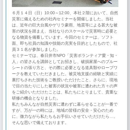
６月１４日（日）10:00～12:00、本社２階において、自然
災害に備えるための社内セミナーを開催しました。当社
は、近年の巨大台風やゲリラ豪雨、地震等による甚大な被
害の状況を踏まえ、当社なりのスケールで災害時に必要と
なる物資を備蓄しています。今回のセミナーは、ソフト
面、即ち社員の知識や技能の充実を目的としたもので、社
員３１名が参加しました。
セミナーでは、春日井市NPO「災害ボランティア愛・知・
人」の皆さんを講師としてお招きし、破損家屋へのブルー
シートの張り方と、その際に必要となる道具類やロープワ
ークを教えていただきました。被災地支援の経験と実績に
裏打ちされた技術をご教授いただけたこと、さらに、現地
で目の当たりにした被害の状況や被害に遭われた方々の声
をご紹介いただけたことは、私たちにとりまして、貴重な
研修の機会となりました。
私たちみんなが自然災害に遭わずに暮らせることが一番で
すが、万が一の時には、地域の皆様の安全・安心のため
に、微力ながら私たちもお手伝いさせていただけたら…。
そんな思いで備えております。