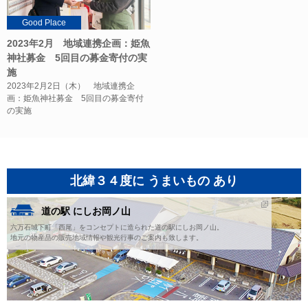
Good Place
2023年2月 地域連携企画：姫魚
神社募金 5回目の募金寄付の実
施
2023年2月2日（木） 地域連携企
画：姫魚神社募金 5回目の募金寄付
の実施
北緯３４度に うまいもの あり
道の駅 にしお岡ノ山
六万石城下町「西尾」をコンセプトに造られた道の駅にしお岡ノ山。
地元の物産品の販売地域情報や観光行事のご案内も致します。