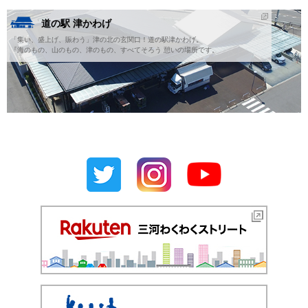
道の駅 津かわげ
「集い、盛上げ、賑わう」津の北の玄関口！道の駅津かわげ。
『海のもの、山のもの、津のもの、すべてそろう 憩いの場所です。