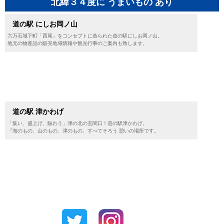
北緯３４度に うまいもの あり
道の駅 にしお岡ノ山
六万石城下町「西尾」をコンセプトに造られた道の駅にしお岡ノ山。
地元の物産品の販売地域情報や観光行事のご案内も致します。
道の駅 津かわげ
「集い、盛上げ、賑わう」津の北の玄関口！道の駅津かわげ。
『海のもの、山のもの、津のもの、すべてそろう 憩いの場所です。