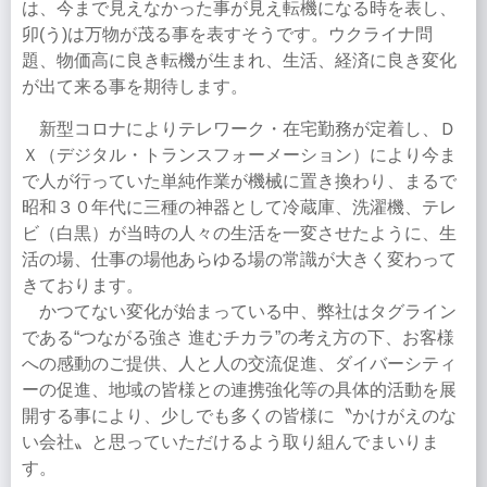
は、今まで見えなかった事が見え転機になる時を表し、
卯(う)は万物が茂る事を表すそうです。ウクライナ問
題、物価高に良き転機が生まれ、生活、経済に良き変化
が出て来る事を期待します。
新型コロナによりテレワーク・在宅勤務が定着し、Ｄ
Ｘ（デジタル・トランスフォーメーション）により今ま
で人が行っていた単純作業が機械に置き換わり、まるで
昭和３０年代に三種の神器として冷蔵庫、洗濯機、テレ
ビ（白黒）が当時の人々の生活を一変させたように、生
活の場、仕事の場他あらゆる場の常識が大きく変わって
きております。
かつてない変化が始まっている中、弊社はタグライン
である“つながる強さ 進むチカラ”の考え方の下、お客様
への感動のご提供、人と人の交流促進、ダイバーシティ
ーの促進、地域の皆様との連携強化等の具体的活動を展
開する事により、少しでも多くの皆様に〝かけがえのな
い会社〟と思っていただけるよう取り組んでまいりま
す。