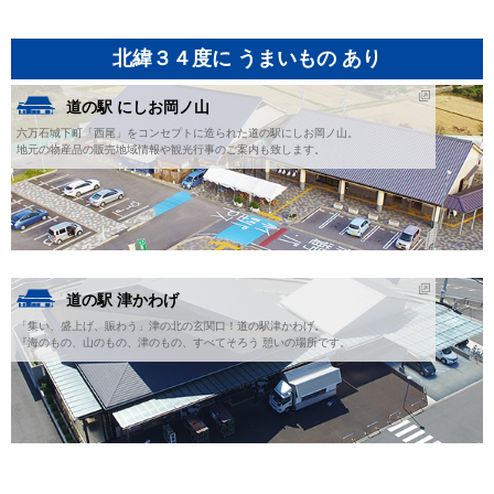
北緯３４度に うまいもの あり
道の駅 にしお岡ノ山
六万石城下町「西尾」をコンセプトに造られた道の駅にしお岡ノ山。
地元の物産品の販売地域情報や観光行事のご案内も致します。
道の駅 津かわげ
「集い、盛上げ、賑わう」津の北の玄関口！道の駅津かわげ。
『海のもの、山のもの、津のもの、すべてそろう 憩いの場所です。