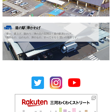
道の駅 津かわげ
「集い、盛上げ、賑わう」津の北の玄関口！道の駅津かわげ。
『海のもの、山のもの、津のもの、すべてそろう 憩いの場所です。