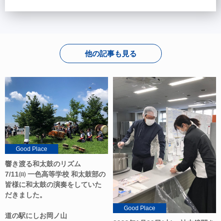
他の記事も見る
Good Place
響き渡る和太鼓のリズム
7/11㈰ 一色高等学校 和太鼓部の
皆様に和太鼓の演奏をしていた
だきました。
Good Place
道の駅にしお岡ノ山