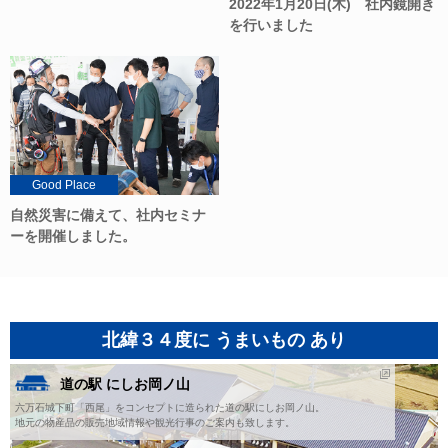
2022年1月20日(木) 社内鏡開き
を行いました
Good Place
自然災害に備えて、社内セミナ
ーを開催しました。
北緯３４度に うまいもの あり
道の駅 にしお岡ノ山
六万石城下町「西尾」をコンセプトに造られた道の駅にしお岡ノ山。
地元の物産品の販売地域情報や観光行事のご案内も致します。