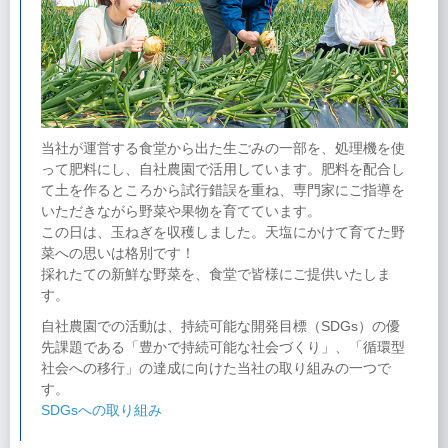
当社が運営する食堂から出た生ごみの一部を、処理機を使
って肥料にし、自社農園で活用しています。肥料を配合し
て土を作るところから試行錯誤を重ね、専門家にご指導を
いただきながら野菜や果物を育てています。
この日は、玉ねぎを収穫しました。天塩にかけて育てた野
菜への思いは格別です！
採れたての新鮮な野菜を、食堂で皆様にご提供いたしま
す。
自社農園での活動は、持続可能な開発目標（SDGs）の優
先課題である「豊かで持続可能な社会づくり」、「循環型
社会への移行」の達成に向けた当社の取り組みの一つで
す。
SDGsへの取り組み