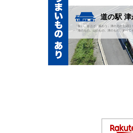
道の駅 
「集い、盛上げ、賑わう」津の北の玄関口
『海のもの、山のもの、津のもの、すべてそ