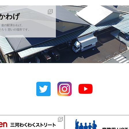
津かわげ
！道の駅津かわげ。
ろう 憩いの場所です。