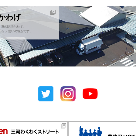
津かわげ
！道の駅津かわげ。
ろう 憩いの場所です。