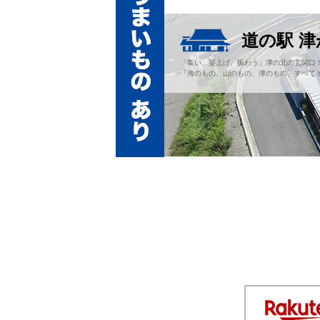
道の駅 
「集い、盛上げ、賑わう」津の北の玄関口
『海のもの、山のもの、津のもの、すべてそ