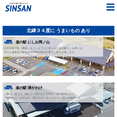
北緯３４度に うまいもの あり
道の駅 にしお岡ノ山
六万石城下町「西尾」をコンセプトに造られた道の駅にしお岡ノ山。
地元の物産品の販売地域情報や観光行事のご案内も致します。
道の駅 津かわげ
「集い、盛上げ、賑わう」津の北の玄関口！道の駅津かわげ。
『海のもの、山のもの、津のもの、すべてそろう 憩いの場所です。