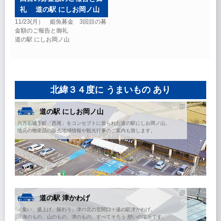
礼 道の駅 にしお岡ノ山
11/23(月） 姫魚募金 3回目の募
金額のご報告と御礼
道の駅 にしお岡ノ山
北緯３４度に うまいもの あり
道の駅 にしお岡ノ山
六万石城下町「西尾」をコンセプトに造られた道の駅にしお岡ノ山。
地元の物産品の販売地域情報や観光行事のご案内も致します。
道の駅 津かわげ
「集い、盛上げ、賑わう」津の北の玄関口！道の駅津かわげ。
『海のもの、山のもの、津のもの、すべてそろう 憩いの場所です。