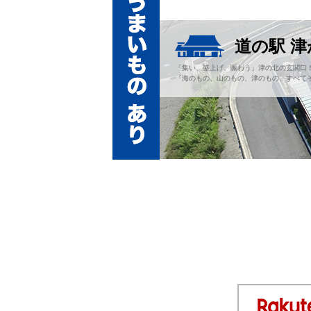
道の駅 
「集い、盛上げ、賑わう」津の北の玄関口
『海のもの、山のもの、津のもの、すべてそ