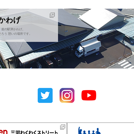
津かわげ
！道の駅津かわげ。
ろう 憩いの場所です。