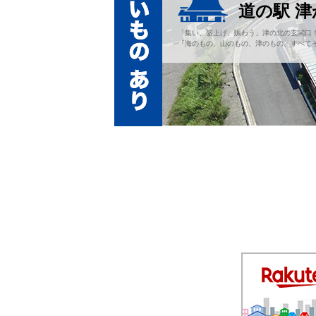
道の駅 
「集い、盛上げ、賑わう」津の北の玄関口
『海のもの、山のもの、津のもの、すべてそ