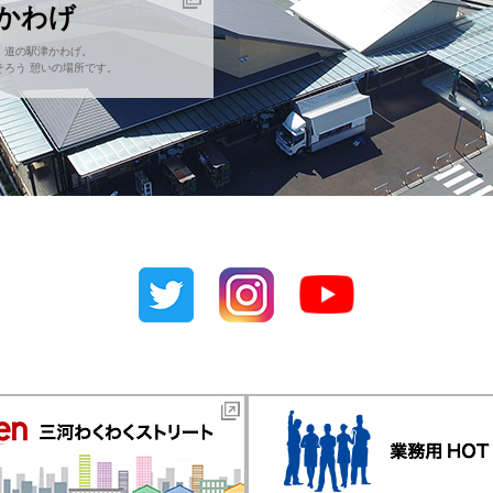
津かわげ
！道の駅津かわげ。
ろう 憩いの場所です。