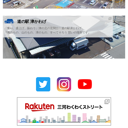
道の駅 津かわげ
「集い、盛上げ、賑わう」津の北の玄関口！道の駅津かわげ。
『海のもの、山のもの、津のもの、すべてそろう 憩いの場所です。