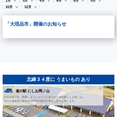
1月
3月
4月
6月
8月
9月
10月
12月
「大現品市」開催のお知らせ
北緯３４度に うまいもの あり
道の駅 にしお岡ノ山
六万石城下町「西尾」をコンセプトに造られた道の駅にしお岡ノ山。
地元の物産品の販売地域情報や観光行事のご案内も致します。