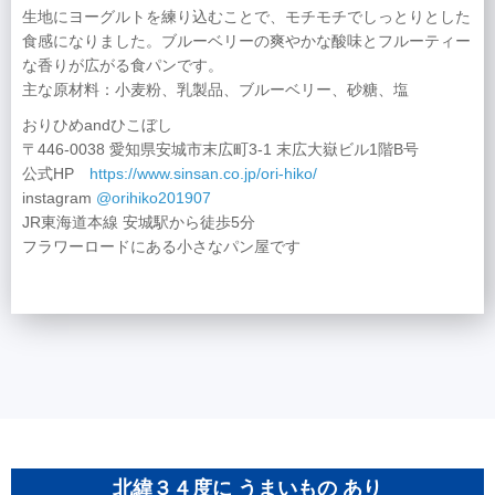
生地にヨーグルトを練り込むことで、モチモチでしっとりとした
食感になりました。ブルーベリーの爽やかな酸味とフルーティー
な香りが広がる食パンです。
主な原材料：小麦粉、乳製品、ブルーベリー、砂糖、塩
おりひめandひこぼし
〒446-0038 愛知県安城市末広町3-1 末広大嶽ビル1階B号
公式HP
https://www.sinsan.co.jp/ori-hiko/
instagram
@orihiko201907
JR東海道本線 安城駅から徒歩5分
フラワーロードにある小さなパン屋です
北緯３４度に うまいもの あり