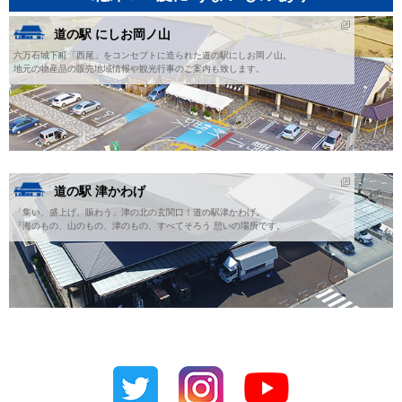
道の駅 にしお岡ノ山
六万石城下町「西尾」をコンセプトに造られた道の駅にしお岡ノ山。
地元の物産品の販売地域情報や観光行事のご案内も致します。
道の駅 津かわげ
「集い、盛上げ、賑わう」津の北の玄関口！道の駅津かわげ。
『海のもの、山のもの、津のもの、すべてそろう 憩いの場所です。