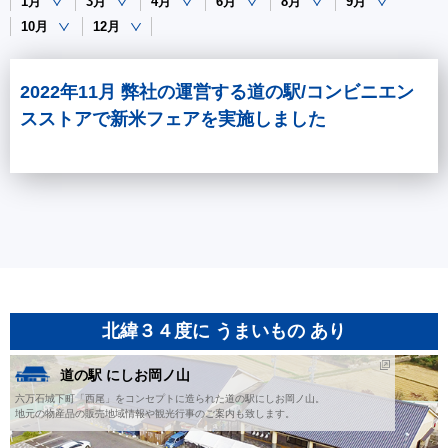
1月
3月
4月
6月
8月
9月
10月
12月
2022年11月 弊社の運営する道の駅/コンビニエン
スストアで新米フェアを実施しました
北緯３４度に うまいもの あり
道の駅 にしお岡ノ山
六万石城下町「西尾」をコンセプトに造られた道の駅にしお岡ノ山。
地元の物産品の販売地域情報や観光行事のご案内も致します。