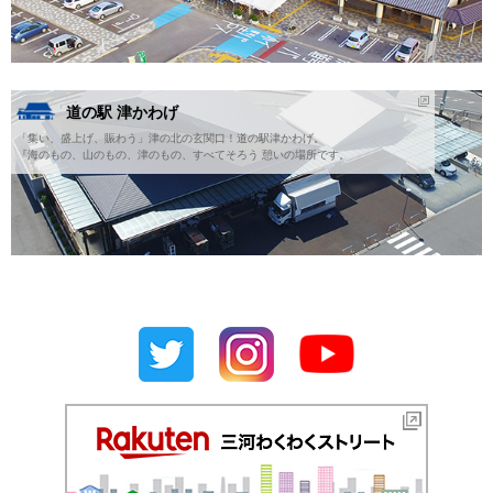
道の駅 津かわげ
「集い、盛上げ、賑わう」津の北の玄関口！道の駅津かわげ。
『海のもの、山のもの、津のもの、すべてそろう 憩いの場所です。