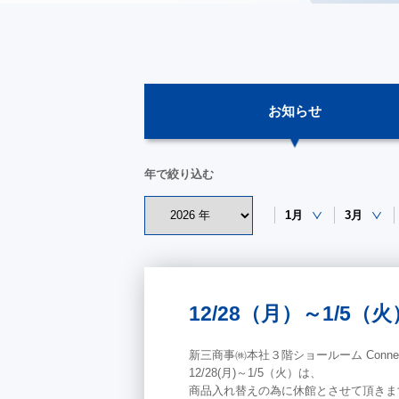
お知らせ
年で絞り込む
1月
3月
12/28（月）～1/5
新三商事㈱本社３階ショールーム Conn
12/28(月)～1/5（火）は、
商品入れ替えの為に休館とさせて頂きま