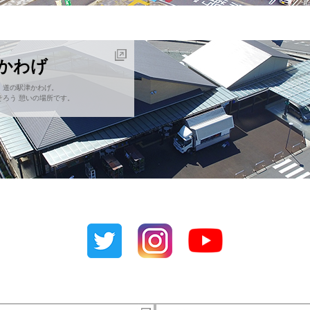
津かわげ
！道の駅津かわげ。
ろう 憩いの場所です。