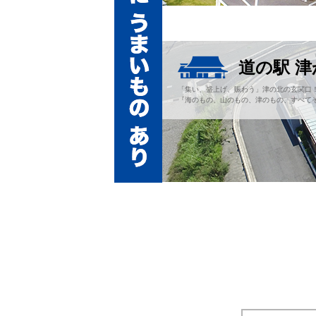
道の駅 
「集い、盛上げ、賑わう」津の北の玄関口
『海のもの、山のもの、津のもの、すべてそ