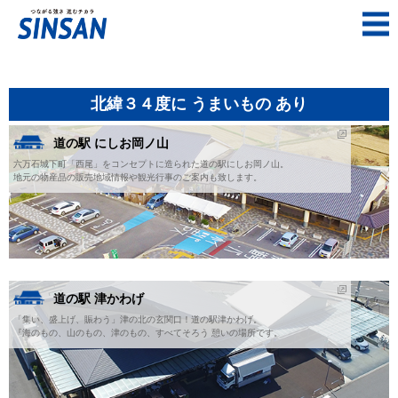
北緯３４度に うまいもの あり
道の駅 にしお岡ノ山
六万石城下町「西尾」をコンセプトに造られた道の駅にしお岡ノ山。
地元の物産品の販売地域情報や観光行事のご案内も致します。
道の駅 津かわげ
「集い、盛上げ、賑わう」津の北の玄関口！道の駅津かわげ。
『海のもの、山のもの、津のもの、すべてそろう 憩いの場所です。