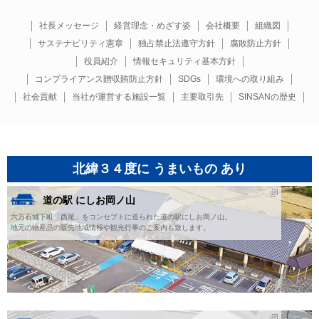
社長メッセージ
経営理念・めざす姿
会社概要
組織図
サステナビリティ憲章
独占禁止法遵守方針
腐敗防止方針
役員紹介
情報セキュリティ基本方針
コンプライアンス贈収賄防止方針
SDGs
環境への取り組み
社会貢献
当社が運営する施設一覧
主要取引先
SINSANの歴史
北緯３４度に うまいもの あり
道の駅 にしお岡ノ山
六万石城下町「西尾」をコンセプトに造られた道の駅にしお岡ノ山。
地元の物産品の販売地域情報や観光行事のご案内も致します。