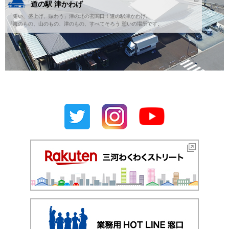
道の駅 津かわげ
「集い、盛上げ、賑わう」津の北の玄関口！道の駅津かわげ。
『海のもの、山のもの、津のもの、すべてそろう 憩いの場所です。