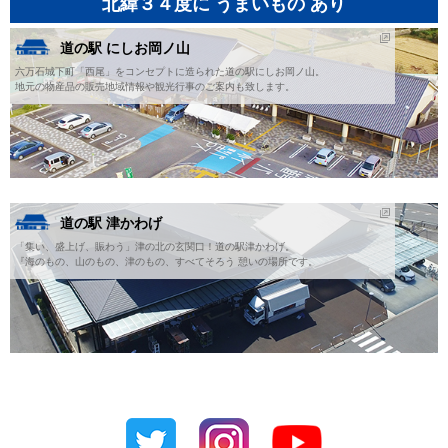
北緯３４度に うまいもの あり
道の駅 にしお岡ノ山
六万石城下町「西尾」をコンセプトに造られた道の駅にしお岡ノ山。
地元の物産品の販売地域情報や観光行事のご案内も致します。
道の駅 津かわげ
「集い、盛上げ、賑わう」津の北の玄関口！道の駅津かわげ。
『海のもの、山のもの、津のもの、すべてそろう 憩いの場所です。