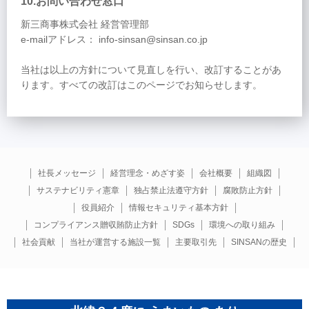
10.お問い合わせ窓口
新三商事株式会社 経営管理部
e-mailアドレス： info-sinsan@sinsan.co.jp
当社は以上の方針について見直しを行い、改訂することがあ
ります。すべての改訂はこのページでお知らせします。
社長メッセージ
経営理念・めざす姿
会社概要
組織図
サステナビリティ憲章
独占禁止法遵守方針
腐敗防止方針
役員紹介
情報セキュリティ基本方針
コンプライアンス贈収賄防止方針
SDGs
環境への取り組み
社会貢献
当社が運営する施設一覧
主要取引先
SINSANの歴史