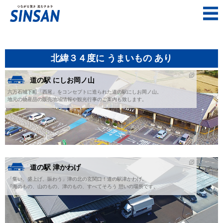
北緯３４度に うまいもの あり
道の駅 にしお岡ノ山
六万石城下町「西尾」をコンセプトに造られた道の駅にしお岡ノ山。
地元の物産品の販売地域情報や観光行事のご案内も致します。
道の駅 津かわげ
「集い、盛上げ、賑わう」津の北の玄関口！道の駅津かわげ。
『海のもの、山のもの、津のもの、すべてそろう 憩いの場所です。