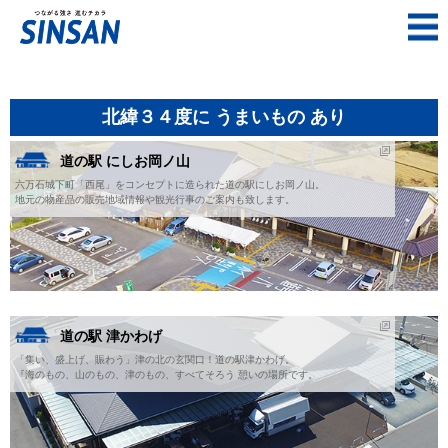
北緯３４度に うまいもの あり
道の駅 にしお岡ノ山
六万石城下町「西尾」をコンセプトに造られた道の駅にしお岡ノ山。
地元の物産品の販売地域情報や観光行事のご案内も致します。
道の駅 津かわげ
「集い、盛上げ、賑わう」津の北の玄関口！道の駅津かわげ。
『海のもの、山のもの、津のもの、すべてそろう 憩いの場所です。