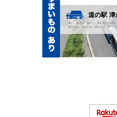
道の駅 
「集い、盛上げ、賑わう」津の北の玄関口
『海のもの、山のもの、津のもの、すべてそ