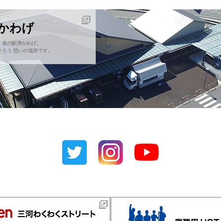
津かわげ
！道の駅津かわげ。
ろう 憩いの場所です。