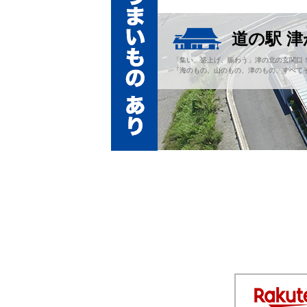
道の駅 
「集い、盛上げ、賑わう」津の北の玄関口
『海のもの、山のもの、津のもの、すべてそ