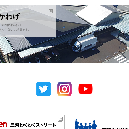
津かわげ
！道の駅津かわげ。
ろう 憩いの場所です。