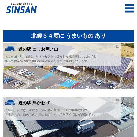
北緯３４度に うまいもの あり
道の駅 にしお岡ノ山
六万石城下町「西尾」をコンセプトに造られた道の駅にしお岡ノ山。
地元の物産品の販売地域情報や観光行事のご案内も致します。
道の駅 津かわげ
「集い、盛上げ、賑わう」津の北の玄関口！道の駅津かわげ。
『海のもの、山のもの、津のもの、すべてそろう 憩いの場所です。