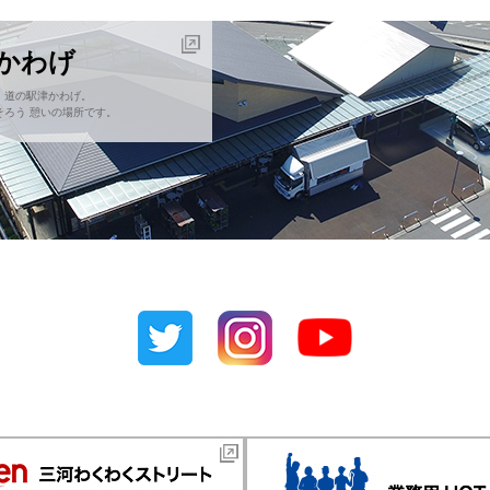
津かわげ
！道の駅津かわげ。
ろう 憩いの場所です。