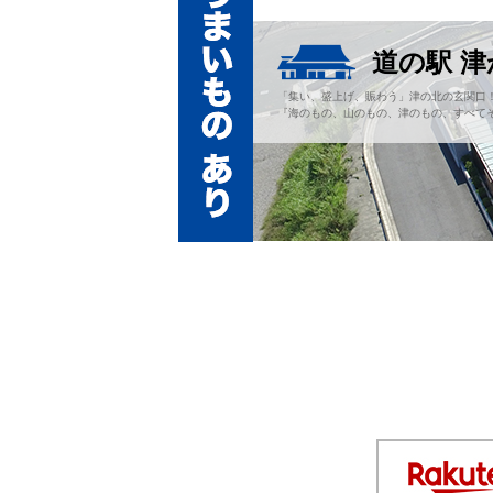
道の駅 
「集い、盛上げ、賑わう」津の北の玄関口
『海のもの、山のもの、津のもの、すべてそ