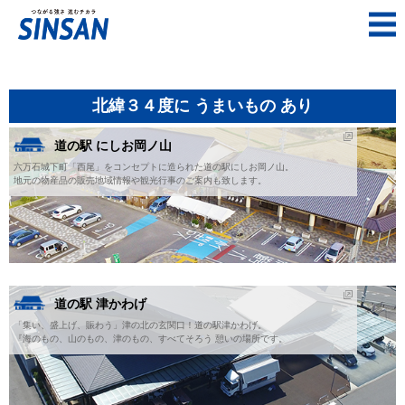
北緯３４度に うまいもの あり
道の駅 にしお岡ノ山
六万石城下町「西尾」をコンセプトに造られた道の駅にしお岡ノ山。
地元の物産品の販売地域情報や観光行事のご案内も致します。
道の駅 津かわげ
「集い、盛上げ、賑わう」津の北の玄関口！道の駅津かわげ。
『海のもの、山のもの、津のもの、すべてそろう 憩いの場所です。